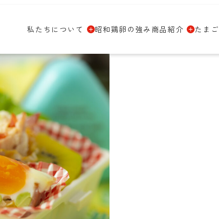
です。
！
私たちについて
昭和鶏卵の強み
商品紹介
たまご