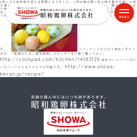
4月に入り新年度を迎える季節となりました。 3月は随分寒い日が続き春の日差しが待
ち遠しく、また桜の開花も心待ちの方も多いのではないでしょうか。 暖かい季節にな
り桜も咲き誇り、心地よい春風に誘われてお弁当をもってお花見をしたくなります
ね。皆で楽しくおしゃべりをしながら、パクっと食べられるおにぎりはいかがでしょ
うか。 花より団子（ここでは三色おにぎりですが (o^―^o)ﾆｺ ）に心が動きま
す。
＜パックっとひと口３色おにぎり＞
ぜひ、「笑顔のたまご昭和鶏卵」のキッチンを一度ご覧ください。
http://cookpad.com/kitchen/14383120
当社ホームページのレ
http://www.showa-
シピページからもアクセスが可能です。
keiran.jp/recipe/