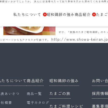
津飯はいかがでしょうか。 あんには生姜も入っており身体を芯から温めてくれる作用
私たちについて
昭和鶏卵の強み
商品紹介
たまご
い。
ぜひ、「笑顔のたまご昭和鶏卵」のキッ
http://www.showa-keiran.j
シピページからもアクセスが可能です。
私たちについて
商品紹介
昭和鶏卵の強み
お問い
たまごの旅
採用情
代表あいさつ
商品一覧
会社概要
電子カタログ
たまご料理レシピ
募集要