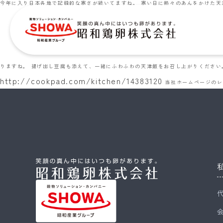
今年に入り日本各地で記録的な寒さが続いてますね。 寒い日に熱々のあんをかけた天
りますね。 揚げ出し豆腐も添えて、一緒にふわふわの天津飯をお召し上がりくださ
http://cookpad.com/kitchen/14383120
当社ホームページのレ