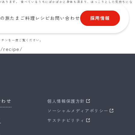
があります。 食べているうちにぽかぽかと身体も温まり、ほっこりとした気持ちにな
採用情報
の旅
たまご料理レシピ
お問い合わせ
チンを一度ご覧ください。
p/recipe/
合わせ
個人情報保護方針
ソーシャルメディアポリシー
報
サステナビリティ
項